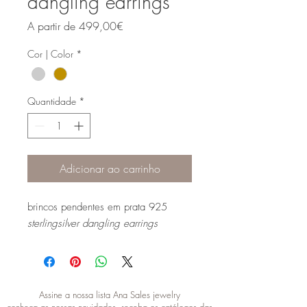
dangling earrings
Preço
A partir de
499,00€
promocional
Cor | Color
*
Quantidade
*
Adicionar ao carrinho
brincos pendentes em prata 925
sterlingsilver dangling earrings
Assine a nossa lista Ana Sales jewelry
conheça as nossas novidades, receba os catálogos das