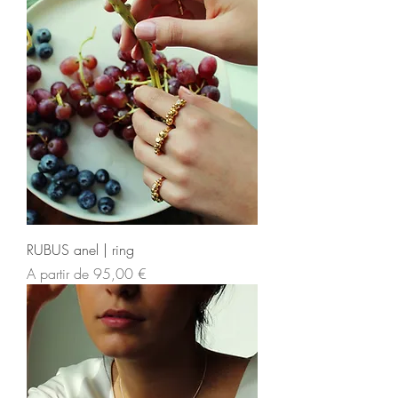
RUBUS anel | ring
Preço promocional
A partir de
95,00 €