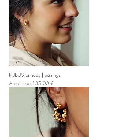
RUBUS brincos | earrings
Preço promocional
A partir de
135,00 €