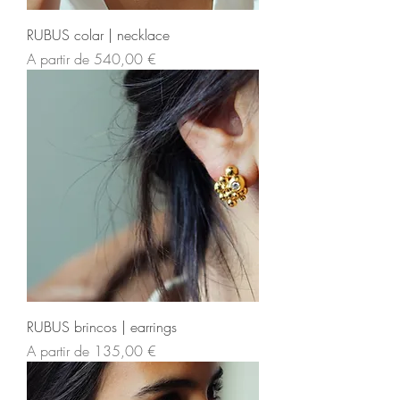
RUBUS colar | necklace
Preço promocional
A partir de
540,00 €
RUBUS brincos | earrings
Preço promocional
A partir de
135,00 €