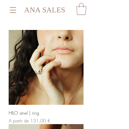
ANA SALES
HILO anel | ring
Preço promocional
A partir de
131,00 €