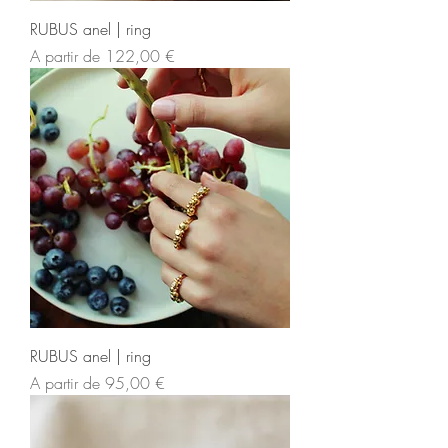
RUBUS anel | ring
Preço promocional
A partir de
122,00 €
RUBUS anel | ring
Preço promocional
A partir de
95,00 €