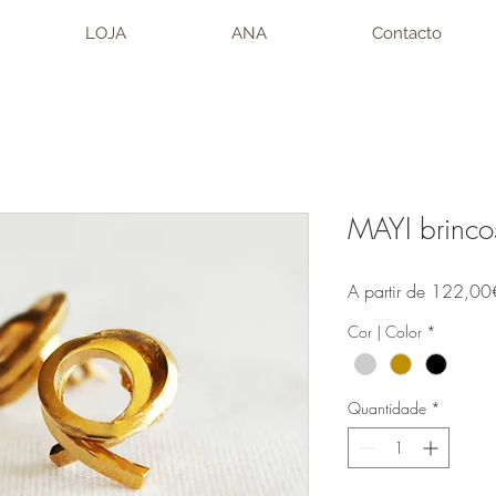
LOJA
ANA
Contacto
MAYI brincos
A partir de
122,00
Cor | Color
*
Quantidade
*