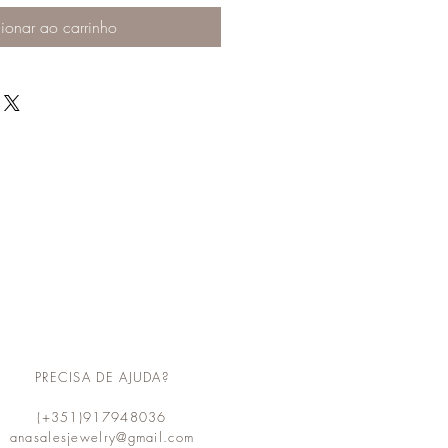
ionar ao carrinho
PRECISA DE AJUDA?
(+351)917948036
anasalesjewelry@gmail.com