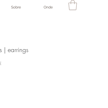
Sobre
Onde
 | earrings
Preço
€
promocional