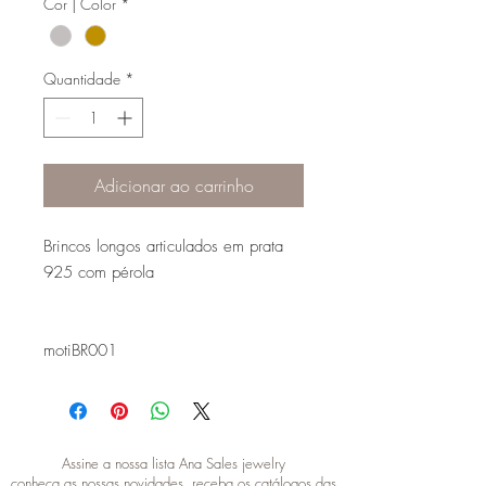
Cor | Color
*
Quantidade
*
Adicionar ao carrinho
Brincos longos articulados em prata
925 com pérola
motiBR001
Assine a nossa lista Ana Sales jewelry
conheça as nossas novidades, receba os catálogos das