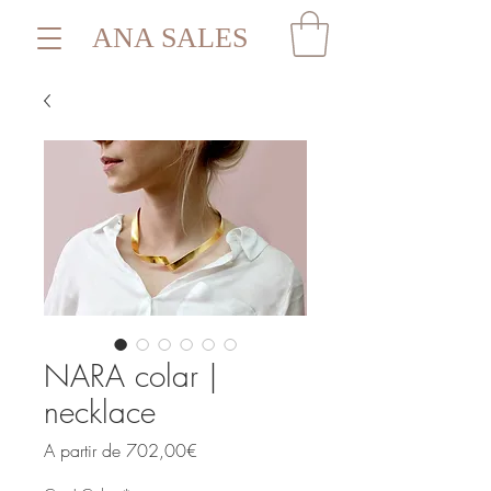
ANA SALES
NARA colar |
necklace
Preço
A partir de
702,00€
promocional