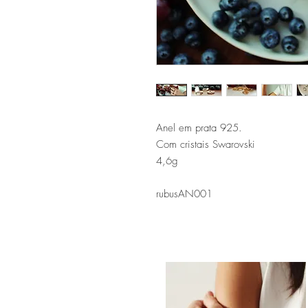
Anel em prata 925.
Com cristais Swarovski
4,6g
rubusAN001