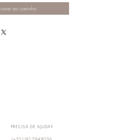
ionar ao carrinho
PRECISA DE AJUDA?
(+351)917948036